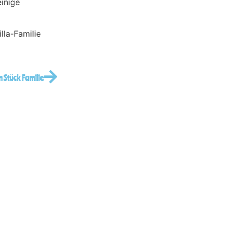
inige
lla-Familie
n Stück Familie