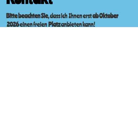
Bitte beachten Sie
, dass ich Ihnen erst
ab Oktober
2026
einen freien
Platz
anbieten kann!
Ich bestätige die
Datenschutzerklärung
Absenden