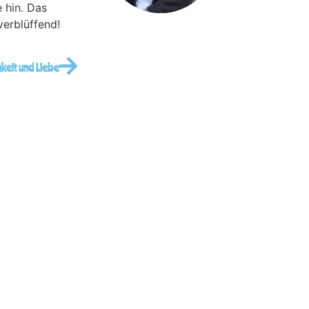
 hin. Das
verblüffend!
hkeit und Liebe